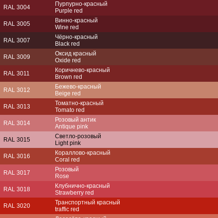
Пурпурно-красный
RAL 3004
Purple red
Винно-красный
RAL 3005
Wine red
Чёрно-красный
RAL 3007
Black red
Оксид красный
RAL 3009
Oxide red
Коричнево-красный
RAL 3011
Brown red
Бежево-красный
RAL 3012
Beige red
Томатно-красный
RAL 3013
Tomato red
Розовый антик
RAL 3014
Antique pink
Светло-розовый
RAL 3015
Light pink
Кораллово-красный
RAL 3016
Coral red
Розовый
RAL 3017
Rose
Клубнично-красный
RAL 3018
Strawberry red
Транспортный красный
RAL 3020
traffic red