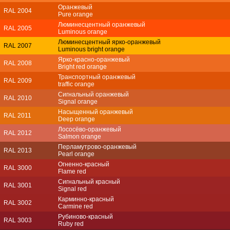
Оранжевый
RAL 2004
Pure orange
Люминесцентный оранжевый
RAL 2005
Luminous orange
Люминесцентный ярко-оранжевый
RAL 2007
Luminous bright orange
Ярко-красно-оранжевый
RAL 2008
Bright red orange
Транспортный оранжевый
RAL 2009
traffic orange
Сигнальный оранжевый
RAL 2010
Signal orange
Насыщенный оранжевый
RAL 2011
Deep orange
Лососёво-оранжевый
RAL 2012
Salmon orange
Перламутрово-оранжевый
RAL 2013
Pearl orange
Огненно-красный
RAL 3000
Flame red
Сигнальный красный
RAL 3001
Signal red
Карминно-красный
RAL 3002
Carmine red
Рубиново-красный
RAL 3003
Ruby red