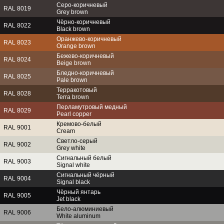
Серо-коричневый
RAL 8019
Grey brown
Чёрно-коричневый
RAL 8022
Black brown
Оранжево-коричневый
RAL 8023
Orange brown
Бежево-коричневый
RAL 8024
Beige brown
Бледно-коричневый
RAL 8025
Pale brown
Терракотовый
RAL 8028
Terra brown
Перламутровый медный
RAL 8029
Pearl copper
Кремово-белый
RAL 9001
Cream
Светло-серый
RAL 9002
Grey white
Сигнальный белый
RAL 9003
Signal white
Сигнальный чёрный
RAL 9004
Signal black
Чёрный янтарь
RAL 9005
Jet black
Бело-алюминиевый
RAL 9006
White aluminum