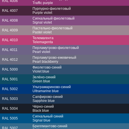
RAL 4006
Traffic purple
Пурпурно-фиолетовый
RAL 4007
Purple violet
Сигнальный фиолетовый
RAL 4008
Signal violet
Пастельно-фиолетовый
RAL 4009
Pastel violet
Телемагента
RAL 4010
Telemagenta
Перламутрово-фиолетовый
RAL 4011
Pearl violet
Перламутрово-ежевичный
RAL 4012
Pearl blackberry
Фиолетово-синий
RAL 5000
Violet blue
Зелёно-синий
RAL 5001
Green blue
Ультрамариново-синий
RAL 5002
Ultramarine blue
Сапфирово-синий
RAL 5003
Sapphire blue
Чёрно-синий
RAL 5004
Black blue
Сигнальный синий
RAL 5005
Signal blue
Бриллиантово-синий
RAL 5007