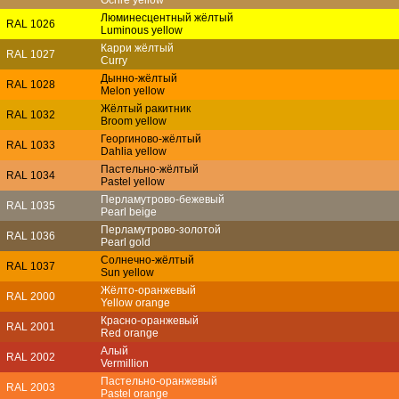
Люминесцентный жёлтый
RAL 1026
Luminous yellow
Карри жёлтый
RAL 1027
Curry
Дынно-жёлтый
RAL 1028
Melon yellow
Жёлтый ракитник
RAL 1032
Broom yellow
Георгиново-жёлтый
RAL 1033
Dahlia yellow
Пастельно-жёлтый
RAL 1034
Pastel yellow
Перламутрово-бежевый
RAL 1035
Pearl beige
Перламутрово-золотой
RAL 1036
Pearl gold
Солнечно-жёлтый
RAL 1037
Sun yellow
Жёлто-оранжевый
RAL 2000
Yellow orange
Красно-оранжевый
RAL 2001
Red orange
Алый
RAL 2002
Vermillion
Пастельно-оранжевый
RAL 2003
Pastel orange