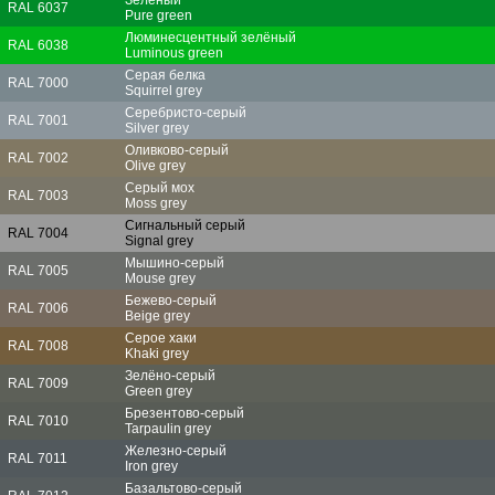
RAL 6037
Pure green
Люминесцентный зелёный
RAL 6038
Luminous green
Серая белка
RAL 7000
Squirrel grey
Серебристо-серый
RAL 7001
Silver grey
Оливково-серый
RAL 7002
Olive grey
Серый мох
RAL 7003
Moss grey
Сигнальный серый
RAL 7004
Signal grey
Мышино-серый
RAL 7005
Mouse grey
Бежево-серый
RAL 7006
Beige grey
Серое хаки
RAL 7008
Khaki grey
Зелёно-серый
RAL 7009
Green grey
Брезентово-серый
RAL 7010
Tarpaulin grey
Железно-серый
RAL 7011
Iron grey
Базальтово-серый