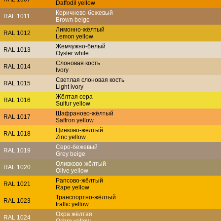
Daffodil yellow
Коричнево-бежевый
RAL 1011
Brown beige
Лимонно-жёлтый
RAL 1012
Lemon yellow
Жемчужно-белый
RAL 1013
Oyster white
Слоновая кость
RAL 1014
Ivory
Светлая слоновая кость
RAL 1015
Light ivory
Жёлтая сера
RAL 1016
Sulfur yellow
Шафраново-жёлтый
RAL 1017
Saffron yellow
Цинково-жёлтый
RAL 1018
Zinc yellow
Серо-бежевый
RAL 1019
Grey beige
Оливково-жёлтый
RAL 1020
Olive yellow
Рапсово-жёлтый
RAL 1021
Rape yellow
Транспортно-жёлтый
RAL 1023
traffic yellow
Охра жёлтая
RAL 1024
Ochre yellow