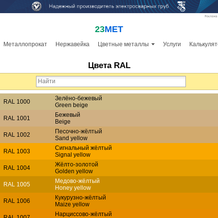
23
МЕТ
Металлопрокат
Нержавейка
Цветные металлы
Услуги
Калькулят
Цвета RAL
Зелёно-бежевый
RAL 1000
Green beige
Бежевый
RAL 1001
Beige
Песочно-жёлтый
RAL 1002
Sand yellow
Сигнальный жёлтый
RAL 1003
Signal yellow
Жёлто-золотой
RAL 1004
Golden yellow
Медово-жёлтый
RAL 1005
Honey yellow
Кукурузно-жёлтый
RAL 1006
Maize yellow
Нарциссово-жёлтый
RAL 1007