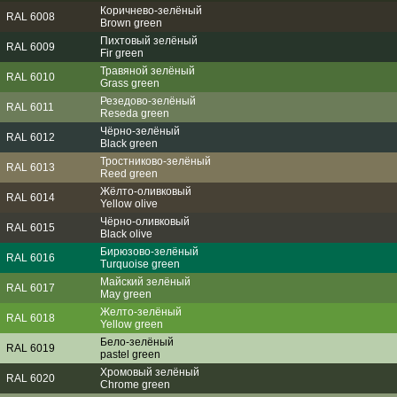
Коричнево-зелёный
RAL 6008
Brown green
Пихтовый зелёный
RAL 6009
Fir green
Травяной зелёный
RAL 6010
Grass green
Резедово-зелёный
RAL 6011
Reseda green
Чёрно-зелёный
RAL 6012
Black green
Тростниково-зелёный
RAL 6013
Reed green
Жёлто-оливковый
RAL 6014
Yellow olive
Чёрно-оливковый
RAL 6015
Black olive
Бирюзово-зелёный
RAL 6016
Turquoise green
Майский зелёный
RAL 6017
May green
Желто-зелёный
RAL 6018
Yellow green
Бело-зелёный
RAL 6019
pastel green
Хромовый зелёный
RAL 6020
Chrome green