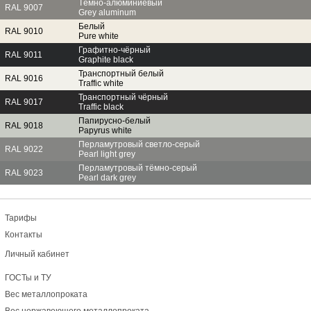
Тёмно-алюминиевый
RAL 9007
Grey aluminum
Белый
RAL 9010
Pure white
Графитно-чёрный
RAL 9011
Graphite black
Транспортный белый
RAL 9016
Traffic white
Транспортный чёрный
RAL 9017
Traffic black
Папирусно-белый
RAL 9018
Papyrus white
Перламутровый светло-серый
RAL 9022
Pearl light grey
Перламутровый тёмно-серый
RAL 9023
Pearl dark grey
Тарифы
Контакты
Личный кабинет
ГОСТы и ТУ
Вес металлопроката
Вес нержавеющего металлопроката