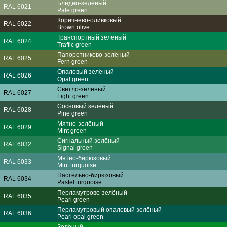
Бледно-зелёный
RAL 6021
Pale green
Коричнево-оливковый
RAL 6022
Brown olive
Транспортный зелёный
RAL 6024
Traffic green
Папоротниково-зелёный
RAL 6025
Fern green
Опаловый зелёный
RAL 6026
Opal green
Светло-зелёный
RAL 6027
Light green
Сосновый зелёный
RAL 6028
Pine green
Мятно-зелёный
RAL 6029
Mint green
Сигнальный зелёный
RAL 6032
Signal green
Мятно-бирюзовый
RAL 6033
Mint turquoise
Пастельно-бирюзовый
RAL 6034
Pastel turquoise
Перламутрово-зелёный
RAL 6035
Pearl green
Перламутровый опаловый зелёный
RAL 6036
Pearl opal green
Зелёный