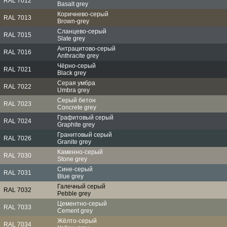
RAL 7012
Basalt grey
Коричнево-серый
RAL 7013
Brown-grey
Сланцево-серый
RAL 7015
Slate grey
Антрацитово-серый
RAL 7016
Anthracite grey
Чёрно-серый
RAL 7021
Black grey
Серая умбра
RAL 7022
Umbra grey
Серый бетон
RAL 7023
Concrete grey
Графитовый серый
RAL 7024
Graphite grey
Гранитовый серый
RAL 7026
Granite grey
Каменно-серый
RAL 7030
Stone grey
Сине-серый
RAL 7031
Blue grey
Галечный серый
RAL 7032
Pebble grey
Цементно-серый
RAL 7033
Cement grey
Жёлто-серый
RAL 7034