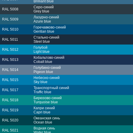
Brilliant blue
Серо-синий
RAL 5008
Grey blue
Лазурно-синий
RAL 5009
Azure blue
Горечавково-синий
RAL 5010
Gentian blue
Стально-синий
RAL 5011
Steel blue
Голубой
RAL 5012
Light blue
Кобальтово-синий
RAL 5013
Cobalt blue
Голубино-синий
RAL 5014
Pigeon blue
Небесно-синий
RAL 5015
Sky blue
Транспортный синий
RAL 5017
Traffic blue
Бирюзово-синий
RAL 5018
Turquoise blue
Капри синий
RAL 5019
Capri blue
Океанская синь
RAL 5020
Ocean blue
Водная синь
RAL 5021
Water blue