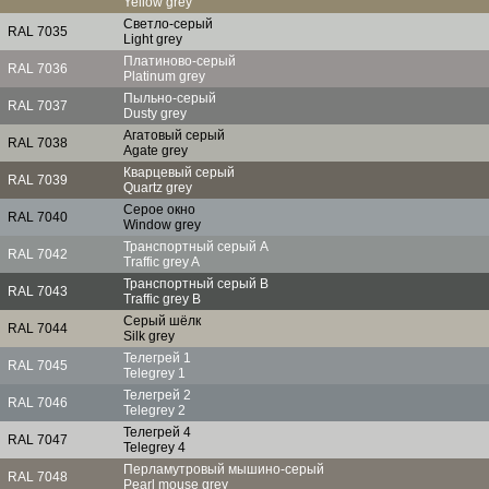
Yellow grey
Светло-серый
RAL 7035
Light grey
Платиново-серый
RAL 7036
Platinum grey
Пыльно-серый
RAL 7037
Dusty grey
Агатовый серый
RAL 7038
Agate grey
Кварцевый серый
RAL 7039
Quartz grey
Серое окно
RAL 7040
Window grey
Транспортный серый A
RAL 7042
Traffic grey A
Транспортный серый B
RAL 7043
Traffic grey B
Серый шёлк
RAL 7044
Silk grey
Телегрей 1
RAL 7045
Telegrey 1
Телегрей 2
RAL 7046
Telegrey 2
Телегрей 4
RAL 7047
Telegrey 4
Перламутровый мышино-серый
RAL 7048
Pearl mouse grey