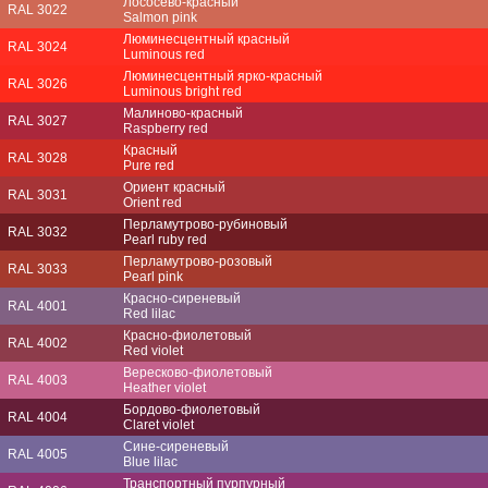
Лососёво-красный
RAL 3022
Salmon pink
Люминесцентный красный
RAL 3024
Luminous red
Люминесцентный ярко-красный
RAL 3026
Luminous bright red
Малиново-красный
RAL 3027
Raspberry red
Красный
RAL 3028
Pure red
Ориент красный
RAL 3031
Orient red
Перламутрово-рубиновый
RAL 3032
Pearl ruby red
Перламутрово-розовый
RAL 3033
Pearl pink
Красно-сиреневый
RAL 4001
Red lilac
Красно-фиолетовый
RAL 4002
Red violet
Вересково-фиолетовый
RAL 4003
Heather violet
Бордово-фиолетовый
RAL 4004
Claret violet
Сине-сиреневый
RAL 4005
Blue lilac
Транспортный пурпурный